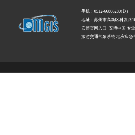
手机：0512-66806280(赵)
地址：苏州市高新区科发路10
安博官网入口_安博中国 专
旅游交通气象系统
地灾应急