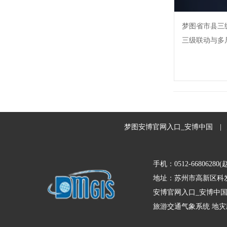
梦图省市县三
三级联动与多
梦图安博官网入口_安博中国
|
手机：0512-66806280(
地址：苏州市高新区科发
安博官网入口_安博中国
旅游交通气象系统
地灾