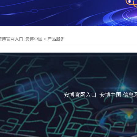
安博官网入口_安博中国
>
产品服务
安博官网入口_安博中国 信息