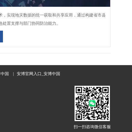
术，实现地灾数据的统一获取和共享应用，通过构建省市县
急处置支撑与部门协同防治能力。
博中国
|
安博官网入口_安博中国
扫一扫咨询微信客服