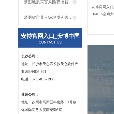
梦图地质灾害风险双控智…
安博官网入口
DMGIS空
梦图省市县三级地质灾害…
安博官网入口_安博中国
CONTACT US
长沙公司：
地址：长沙市天心区长沙天心软件产
业园B座803-804
电话：0731-81671998
苏州公司：
地址：苏州市高新区科发路101号致
远国际商务大厦南楼503室