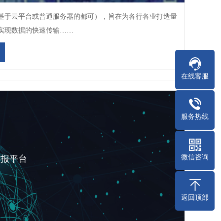
基于云平台或普通服务器的都可），旨在为各行各业打造量
实现数据的快速传输……
在线客服
服务热线
微信咨询
预报平台
返回顶部