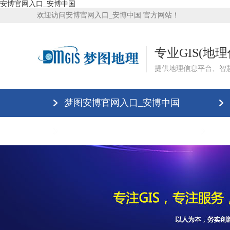
安博官网入口_安博中国
欢迎访问安博官网入口_安博中国 官方网站！
专业GIS(地
提供地理信息平台、智
梦图安博官网入口_安博中国
安博官网入口_安博中国
安博