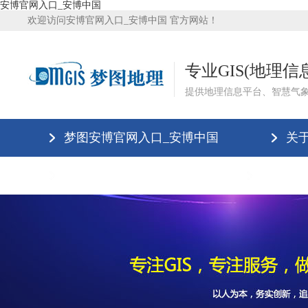
安博官网入口_安博中国
欢迎访问安博官网入口_安博中国 官方网站！
专业GIS(地理
提供地理信息平台、智慧气
梦图安博官网入口_安博中国
关
安博官网入口_安博中国
安博官