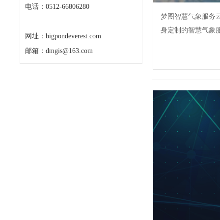
电话：0512-66806280
梦图智慧气象服务
身定制的智慧气象
网址：bigpondeverest.com
邮箱：dmgis@163.com