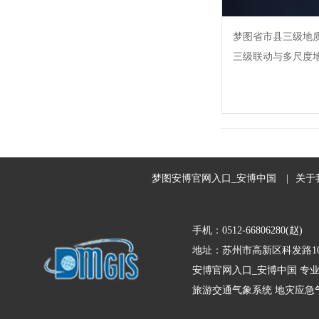
梦图省市县三级地
三级联动与多尺度
梦图安博官网入口_安博中国
|
关于
手机：0512-66806280(赵)
地址：苏州市高新区科发路10
安博官网入口_安博中国 专
旅游交通气象系统
地灾应急